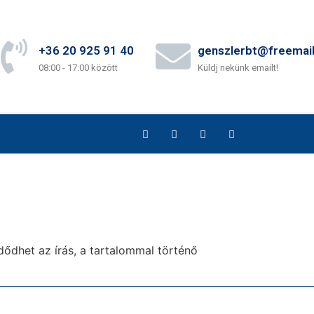
+36 20 925 91 40
genszlerbt@freemail
08:00 - 17:00 között
Küldj nekünk emailt!
dődhet az írás, a tartalommal történő