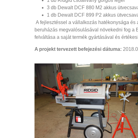
1 db Ridgid csőállvány görgős fejjel
3 db Dewalt DCF 880 M2 akkus ütvecsav
1 db Dewalt DCF 899 P2 akkus ütvecsav
A fejlesztéssel a vállalkozás hatékonysága és
beruházás megvalósulásával növekedni fog a Bt
felváltása a saját termék gyártásával és értéke
A projekt tervezett befejezési dátuma:
2018.0