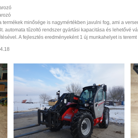
arozó
arozó
 a termékek minősége is nagymértékben javulni fog, ami a ver
. automata tűzoltó rendszer gyártási kapacitása és lehetővé v
sítésével. A fejlesztés eredményeként 1 új munkahelyet is teremt
4.18