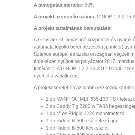
A támogatás mértéke:
50%
A projekt azonosító száma:
GINOP-1.2.2-16-
A projekt tartalmának bemutatása:
A Genszler Bt. bevásárló központok és gyárak é
automata tűzoltó berendezések (sprinkler) gyárt
Számos európai és ázsiai országban végzett már
érdekében nyújtott be pályázatot 2017. márciu
felhívásra. A GINOP-1.2.2-16-2017-01630 azono
nyert el a vállalkozás.
A projekt keretében az alábbi eszközök kerüln
1 db MANITOU MLT 635-130 PS+ teleszk
3 db Caddy Tig 2200iw TA33 hegesztőg
1 db 4”-os Ridgid 1224 menetmetsző
1 db Ridgid B-500 csőleélező gép
1 db Ridgid B-500 késkészlet