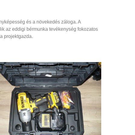
senyképesség és a növekedés záloga. A
álik az eddigi bérmunka tevékenység fokozatos
 a projektgazda.