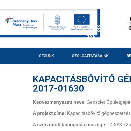
CÉGÜNK
SZOLGÁLTATÁSAINK
R
KAPACITÁSBŐVÍTŐ GÉP
2017-01630
Kedvezményezett neve
: Genszler Épületgépé
A projekt címe:
Kapacitásbővítő gépbeszerzés 
A szerződött támogatás összege:
14.883.725