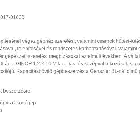
2017-01630
pítésénél végez gépház szerelési, valamint csarnok hűtési-fűté
ásával, telepítésével és rendszeres karbantartásával, valamint a
 gépészeti szerelési megbízásokat az elmúlt években. A vállalk
s 6-án a GINOP 1.2.2-16 Mikro-, kis- és középvállalkozások kap
sítójú, Kapacitásbővítő gépbeszerzés a Genszler Bt.-nél című 
ek beszerzésre:
ópos rakodógép
ép